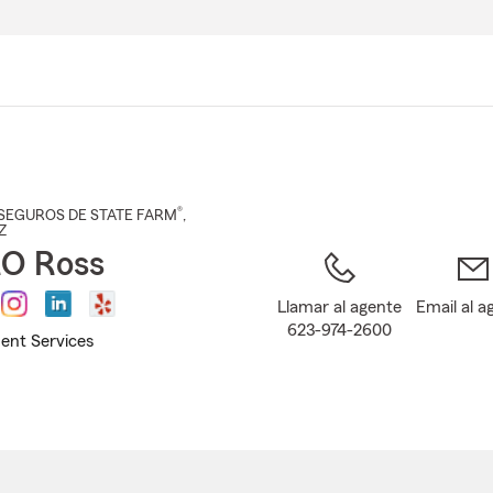
Pasar
al
contenido
principal
®
SEGUROS DE STATE FARM
,
Z
RO Ross
Llamar al agente
Email al a
623-974-2600
ent Services