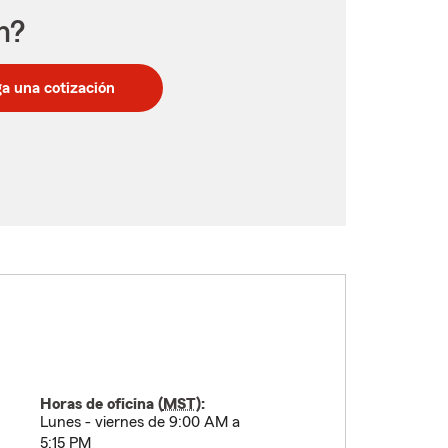
n?
a una cotización
Horas de oficina (
MST
):
Lunes - viernes de 9:00 AM a
5:15 PM