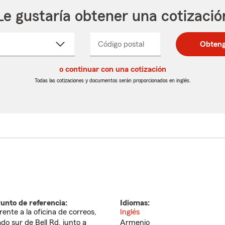
Le gustaría obtener una cotizació
cione
Código postal
Ingresa
Ingresa
Obteng
_____
un
un
re
código
código
cto
o continuar con una cotización
postal
postal
de
de
Todas las cotizaciones y documentos serán proporcionados en inglés.
egable
5
5
dígitos
dígitos
unto de referencia:
Idiomas:
rente a la oficina de correos,
Inglés
ado sur de Bell Rd, junto a
Armenio