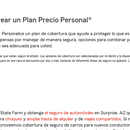
ear un Plan Precio Personal®
. Personalice un plan de cobertura que ayude a proteger lo que es 
pensas por manejar de manera segura, opciones para combinar pó
e sea adecuada para usted.
 que varían según el estado. Las opciones de cobertura son seleccionadas por el cliente y la disponib
, pero en ese caso el descuento por dos o más compras de diferentes líneas de seguro no aplicará. 
n State Farm y obtenga
el seguro de automóviles
en Surprise, AZ q
tra
choques
y
amplia hasta de alquiler
y de
viajes compartidos
. Si
s proveemos cobertura de seguro de carros para nuevos conductores