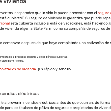
e vivienda
eventos inesperados que la vida le pueda presentar con el
seguro 
1
está cubierto?
Su seguro de vivienda le garantiza que puede repa
rsonal
está cubierta incluso si está de vacaciones, está haciendo g
de vivienda eligen a State Farm como su compañía de seguros de 
á a comenzar después de que haya completado una cotización de s
completa de la propiedad cubierta y de las pérdidas cubiertas.
y State Farm Archive.
opietarios de vivienda
. ¡Es rápido y sencillo!
ncendios eléctricos
e a prevenir incendios eléctricos antes de que ocurran, de forma 
le para los titulares de póliza de seguro de propietarios de vivie